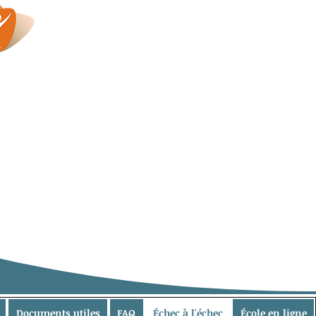
Documents utiles
FAQ
Échec à l'échec
École en ligne