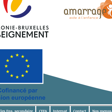
lles Ens. secondaire
CEFA
Internat
Contact
Nos menus