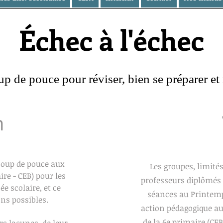
Échec à l'échec
p de pouce pour réviser, bien se préparer et 
n
coup de pouce aux
Les groupes, limité
ire - CEB) pour les
professeurs diplômés 
e scolaire, et ce
séances au Printemps
ns possibles.
action pédagogique aux
de la 6e primaire (CE